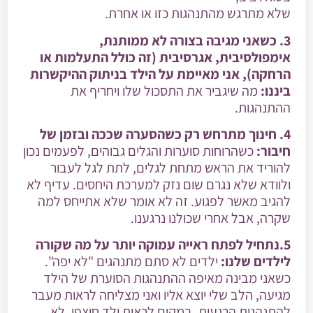
שלא מתרגש מהתנהגות כזו או אחרת.
3. כשאני מגיבה בצורה לא ממותנת,
אימפולסיבית, אגרסיבית (זה כולל התעלמות או
הרחקה), אני מאיימת על הילד בניתוק ההיקשרות
ביננו:
מה שיגביר את התסכול שלו ויחריף את
ההתנהגות.
4. חינוך מתרחש רק כשהסערה שככה ובזמן של
חיבור:
כשהרוחות סוערות והגלים גבוהים, לפעמים נכון
להוריד את הראש מתחת לגלים, לתת לגל לעבור
ולוודא שלא נגרם שום נזק למערכת היחסים. עדיף לא
להגיב מאשר לפגוע. זה לא אומר שלא אתייחס למה
שקרה, אבל אחרי שכולנו נרגענו.
5.נתחיל לפתח ראייה עמוקה יותר על מה שקורה
לילדים שלנו:
ילדים לא סתם מתנהגים "לא יפה".
כשאני מבינה מאיפה ההתנהגות הסוערת של הילד
מגיעה, הלב שלי יוצא אליו ואני מצליחה לראות מעבר
להתנהגות הרגעית. במקום לראות ילד חוצפן, לא