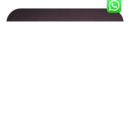
הצטרפו לקהילת ההורים שלנו וקבלו תוכן
שעושה סדר בראש ובלב:
קראתי ואני מסכים/ה ל
תקנון האתר
ול
מדיניות
הפרטיות
אני מאשר/ת קבלת דיוור, עדכונים ותוכן שיווקי
מאתר הורות והיקשרות. ידוע לי שבאפשרותי להסיר את
עצמי מהרשימה בכל עת.
צרפו אותי לרשימת התפוצה