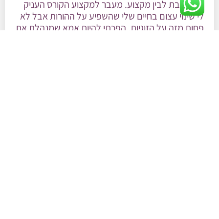
כך אוהבת לבין מקצוע. מעבר למקצוע הקורס העניק
לי שינוי עצום בחיים שלי שהשפיע על ההורות אבל לא
פחות מזה על הזוגיות. הפכתי להיות אמא שמנהלת את
הבית לגמרי אחרת וגם זה נתן לי הזדמנות לממש את
עצמי ולמצוא סוף סוף את המקצוע שלי".
נופר מן- אמא ל-3:
"אני מרגישה שאני נמצאת במקום הנכון, אני מרגישה
שאני עוסקת בתחום שמאוד מאוד מעניין אותי, שמאוד
מאוד מספק אותי, שנותן לי גם את המענה המקצועי
וגם את הפניות בעצם לגדל את הילדים שלי בדרך
שבה אני רואה לנכון. זה ממש כאילו שילב לי בין