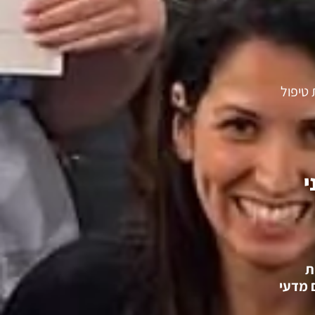
טיפול
י
ת
 מדעי