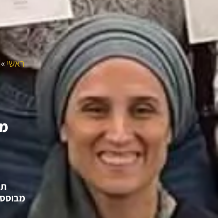
ראשי
»
מס
ב
תו
מבוססת