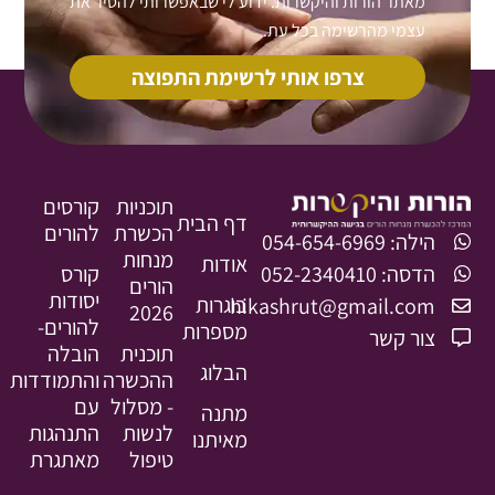
מאתר הורות והיקשרות. ידוע לי שבאפשרותי להסיר את
עצמי מהרשימה בכל עת.
צרפו אותי לרשימת התפוצה
תוכניות
קורסים
דף הבית
הכשרת
להורים
הילה: 054-654-6969
מנחות
אודות
הדסה: 052-2340410
קורס
הורים
יסודות
בוגרות
hikashrut@gmail.com
2026
להורים-
מספרות
צור קשר
תוכנית
הובלה
הבלוג
ההכשרה
והתמודדות
- מסלול
עם
מתנה
לנשות
התנהגות
מאיתנו
טיפול
מאתגרת