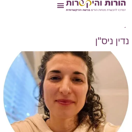
אתגר:
הרטבות/ בריחת
צואה
נדין ניס"ן