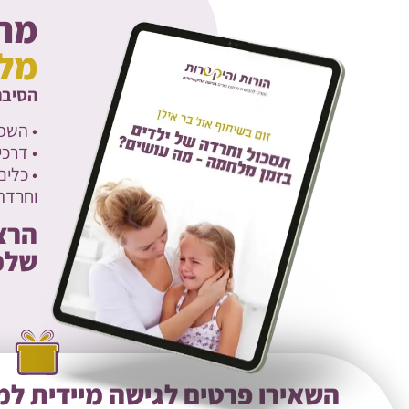
מה 
מל
הסיבה
• השפ
• דרכ
• כלים
וחרדה
הרצ
שלכ
השאירו פרטים לגישה מיידית ל