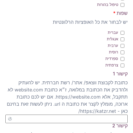
טיפול בהורות
שפות
*
יש לבחור את כל האופציות הרלוונטיות
עברית
אנגלית
ערבית
רוסית
ספרדית
צרפתית
קישור 1
כתובת לקבוצת ווצאפ/ אתר/ רשת חברתית. יש להעתיק
ולהדביק את הכתובת במלואה, ז״א כתובת website.com לא
תתקבל, אלא https://website.com. אם יש לכם כתובת
ארוכה, מומלץ לקצר את כתובת ה url. ניתן לעשות זאת בחינם
כאן - https://katzr.net/
קישור 2