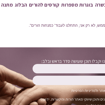
כשרה
בוגרות מספרות
קורסים להורים
הבלוג
מתנה מ
 וקלינאית תקשורת:
רבה כובעים, אני מרגישה שהגעתי למקום הנכון בו אני מרגישה של
ש, לא רק אני, התחלנו לעבוד' כמנחות הורים".
 וקבלו תוכן שעושה סדר בראש ובלב:
אתר
ול
מדיניות הפרטיות
ם ותוכן שיווקי מאתר הורות והיקשרות. ידוע לי