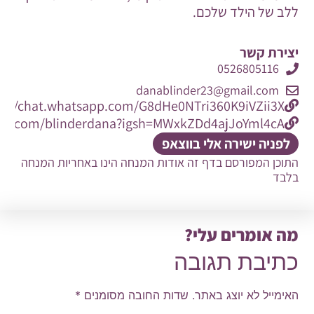
ללב של הילד שלכם.
יצירת קשר
0526805116
danablinder23@gmail.com
s://chat.whatsapp.com/G8dHe0NTri360K9iVZii3X
ram.com/blinderdana?igsh=MWxkZDd4ajJoYml4cA
לפניה ישירה אלי בווצאפ
התוכן המפורסם בדף זה אודות המנחה הינו באחריות המנחה
בלבד
מה אומרים עלי?
כתיבת תגובה
האימייל לא יוצג באתר.
שדות החובה מסומנים
*