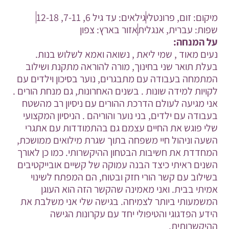
מיקום:
זום
,
פרונטלי
גילאים:
עד גיל 6
,
7-11
,
12-18
שפות:
עברית
,
אנגלית
אזור בארץ:
צפון
על המנחה:
נעים מאוד , שמי ליאת , נשואה ואמא לשלוש בנות.
בעלת תואר שני בחינוך, מורה להוראה מתקנת ושילוב
המתמחה בעבודה עם מתבגרים, נוער בסיכון וילדים עם
לקויות למידה שונות . בשנים האחרונות, גם מנחת הורים .
אני מגיעה לעולם הדרכת ההורים עם ניסיון רב מהשטח
בעבודה עם ילדים, בני נוער והוריהם . הניסיון המקצועי
שלי פוגש את החיים עצמם גם בהתמודדות עם אתגרי
השעה וניהול חיי משפחה בתוך שגרת מילואים ממושכת,
המחדדת את חשיבות הבטחון ההיקשרותי. כמו כן לאורך
השנים ראיתי כיצד הבנה עמוקה של קשיים אובייקטיבים
בשילוב עם קשר הורי חזק ובטוח, הם המפתח לשינוי
אמיתי בבית. ואני מאמינה שהקשר הזה הוא העוגן
המשמעותי ביותר לצמיחה. בגישה שלי אני משלבת את
הידע הפדגוגי והטיפולי יחד עם עקרונות הגישה
ההיקשרותית.