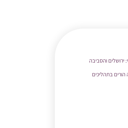
:
ירושלים והסביבה
עו״ס, מדריכת הורים מוסמכת ויועצת זוגית בגישת EFT, מלווה הורים בתהליכים