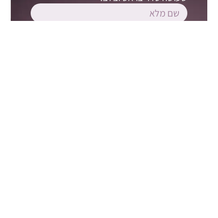
קראתי ואני מסכים/ה ל
תקנון האתר
ול
מדיניות
הפרטיות
אני מאשר/ת קבלת דיוור, עדכונים ותוכן שיווקי
מאתר הורות והיקשרות. ידוע לי שבאפשרותי להסיר את
עצמי מהרשימה בכל עת.
צרפו אותי לרשימת התפוצה
תוכניות
קורסים
דף הבית
הכשרת
להורים
הילה: 054-654-6969
מנחות