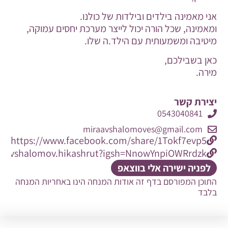
אני מאמינה בילדים ובילדות של כולנו.
ומאמינה, שכל הורה יכול לייצר מערכת יחסים עמוקה,
מיטיבה ומשמעותית עם הילד.ה שלו.
כאן בשבילכם,
מירה.
יצירת קשר
0543040841
miraavshalomoves@gmail.com
https://www.facebook.com/share/1Tokf7evp5/
a.avshalomov.hikashrut?igsh=NnowYnpiOWRrdzk=
לפניה ישירה אלי בווצאפ
התוכן המפורסם בדף זה אודות המנחה הינו באחריות המנחה
בלבד