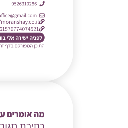
0526310286
office@gmail.com
/moranshay.co.il
=61576774074521
לפניה ישירה אלי בו
התוכן המפורסם בדף זה
מה אומרים על
כתיבת תגוב