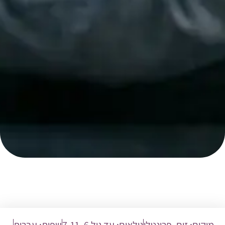
מיקום:
זום
,
פרונטלי
גילאים:
עד גיל 6
,
7-11
שפות:
עברית