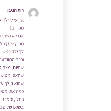
רות
הגיב:
מכירים?
אם לא הייתי מ
מרוקאי. קיבל 
לך ילד רגיש. גם לי יש, 3! וגם את רגישה רות. וזה 
וככה התוודעת
שהיום, מצחיק 
שהאוטומט שלנ
שהוא הולך על
כמה אוטומטים
רחלי, ואמרה ל
בשיאו של סבב