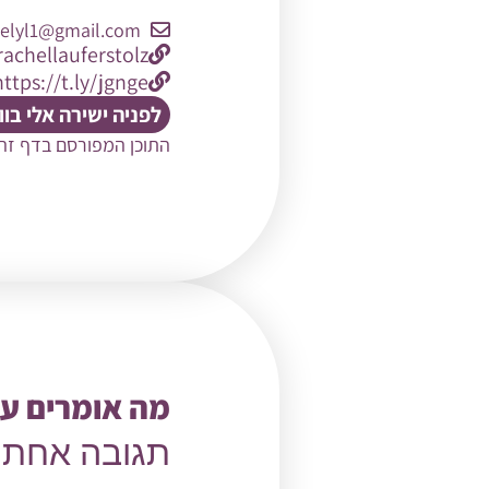
helyl1@gmail.com
achellauferstolz
https://t.ly/jgnge
לפניה ישירה אלי בו
התוכן המפורסם בדף זה
מה אומרים על
תגובה אחת