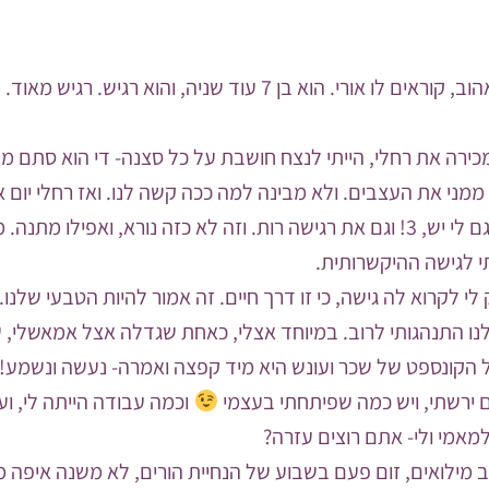
אז יש לי ילד אהוב, קוראים לו אורי. הוא בן 7 עוד שניה, והוא ר
כירה את רחלי, הייתי לנצח חושבת על כל סצנה- די הוא סתם מפו
ממני את העצבים. ולא מבינה למה ככה קשה לנו. ואז רחלי יום א
לא כזה נורא, ואפילו מתנה. מתנה???
י לגישה ההיקשרותית.
לי לקרוא לה גישה, כי זו דרך חיים. זה אמור להיות הטבעי שלנו.
ו התנהגותי לרוב. במיוחד אצלי, כאחת שגדלה אצל אמאשלי, 
 הקונספט של שכר ועונש היא מיד קפצה ואמרה- נעשה ונשמע! א
 ירשתי, ויש כמה שפיתחתי בעצמי
וכמה עבודה הייתה לי, וע
מאמי ולי- אתם רוצים עזרה?
 מילואים, זום פעם בשבוע של הנחיית הורים, לא משנה איפה 