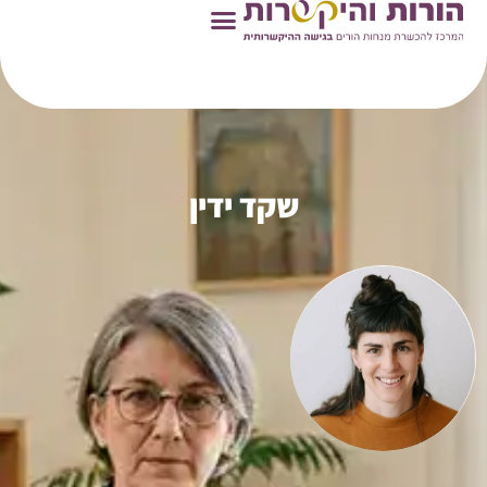
ראשי
»
מנחות הורים
»
שקד ידין
שקד ידין