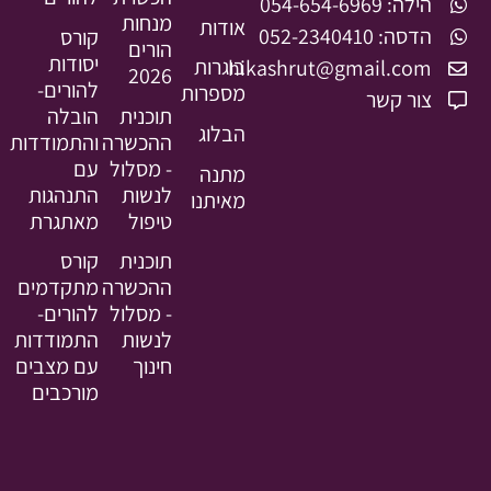
הילה: 054-654-6969
מנחות
אודות
הדסה: 052-2340410
קורס
הורים
יסודות
בוגרות
hikashrut@gmail.com
2026
להורים-
מספרות
צור קשר
תוכנית
הובלה
הבלוג
ההכשרה
והתמודדות
- מסלול
עם
מתנה
לנשות
התנהגות
מאיתנו
טיפול
מאתגרת
תוכנית
קורס
ההכשרה
מתקדמים
- מסלול
להורים-
לנשות
התמודדות
חינוך
עם מצבים
מורכבים