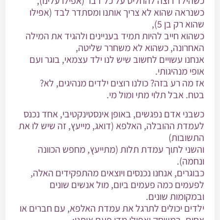
כשהילד רוצה להחליט על כל דבר (אפילו עלינו),
כשנראה שהוא לא צריך אותנו ומסתדר לבד (אפילו
שהוא רק בן 5),
כשהוא חייב להיות תמיד בעניינים ולהגיד את המילה
האחרונה, כשהוא לא משחרר שליטה,
אנחנו עשויים לחשוב שיש לנו ילד עצמאי, בוגר ועם
אופי מנהיגותי.
אז מה רע בזה? כולנו רוצים ילדים מנהיגים, לא?
בטח. אבל תלוי מתי ומול מי.
כשבני אדם נפגשים, באופן אינסטינקטיבי, אחד נכנס
לעמדת ההובלה, האלפא (דואג, מייעץ, זה שיש לו את
התשובות)
והשני לתוך עמדת תלות (מתייעץ, מחפש הכוונה
ונחמה).
כבוגרים, אנחנו נכנסים ויוצאים מהתפקידים האלה,
לפעמים כמה פעמים ביום, מול אנשים שונים
ובמקומות שונים.
ילדים יכולים לתרגל את עמדת האלפא, עם חברים או
אחים, במשחק ואפילו מדי פעם איתנו: