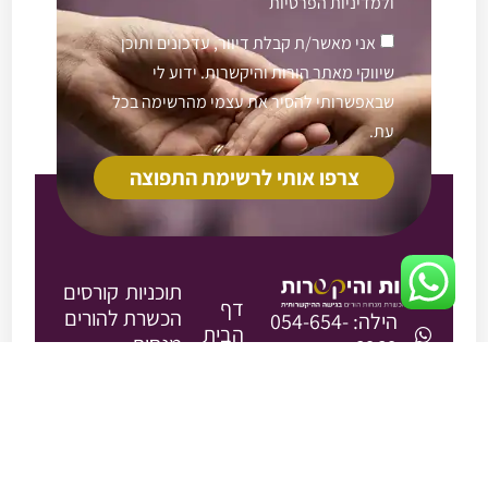
ול
מדיניות הפרטיות
אני מאשר/ת קבלת דיוור, עדכונים ותוכן
שיווקי מאתר הורות והיקשרות. ידוע לי
שבאפשרותי להסיר את עצמי מהרשימה בכל
עת.
צרפו אותי לרשימת התפוצה
תוכניות
קורסים
דף
הכשרת
להורים
הילה: 054-654-
הבית
מנחות
6969
קורס
הורים
אודות
הדסה: 052-
יסודות
2026
2340410
להורים-
בוגרות
hikashrut@gmail.com
תוכנית
הובלה
מספרות
ההכשרה
והתמודדות
צור קשר